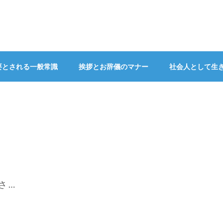
要とされる一般常識
挨拶とお辞儀のマナー
社会人として生
 …