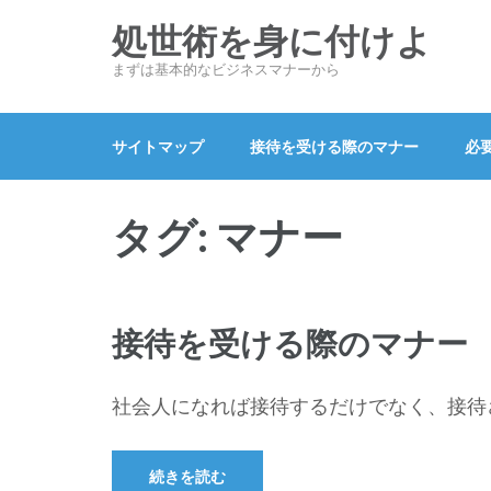
コ
処世術を身に付けよ
ン
まずは基本的なビジネスマナーから
テ
ン
ツ
サイトマップ
接待を受ける際のマナー
必
へ
ス
タグ:
マナー
キ
ッ
プ
(Enter
接待を受ける際のマナー
を
押
社会人になれば接待するだけでなく、接待さ
す)
続きを読む